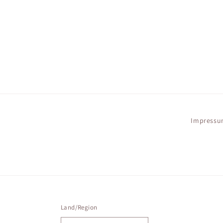
in
Modal
öffnen
Impress
Land/Region