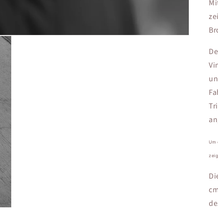
Mi
ze
Br
De
Vi
un
Fa
Tr
an
U
m 
zei
Di
cm
de