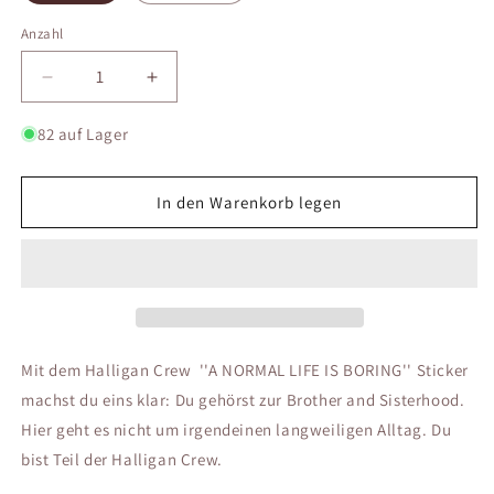
Anzahl
Anzahl
Verringere
Erhöhe
die
die
Menge
Menge
82 auf Lager
für
für
Halligan
Halligan
Crew
Crew
In den Warenkorb legen
Sticker
Sticker
/
/
A
A
NORMAL
NORMAL
LIFE
LIFE
IS
IS
BORING
BORING
Mit dem Halligan Crew ''A NORMAL LIFE IS BORING'' Sticker
machst du eins klar: Du gehörst zur Brother and Sisterhood.
Hier geht es nicht um irgendeinen langweiligen Alltag. Du
bist Teil der Halligan Crew.