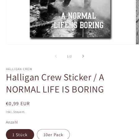
Medien
M
1
2
in
in
von
1
/
2
Modal
M
öffnen
ö
HALLIGAN CREW
Halligan Crew Sticker / A
NORMAL LIFE IS BORING
Normaler
€0,99 EUR
Preis
Inkl. Steuern.
Anzahl
1 Stück
10er Pack